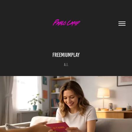
FreemiumPlay
A.I.